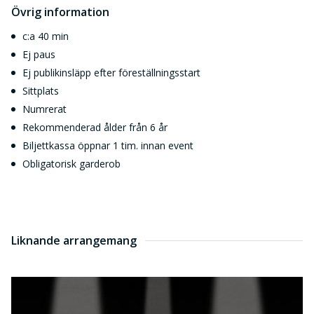
Övrig information
Åsa Lundvik Gustafson
Oscar Salomonsson
c:a 40 min
Hugo Therkelson
Ej paus
Tobias Ulfvebrand
Ej publikinsläpp efter föreställningsstart
Sittplats
Konstnärligt team
Numrerat
Komposition/koreografi: Hugo Therkelson & Tobias
Rekommenderad ålder från 6 år
Ulfvebrand
Biljettkassa öppnar 1 tim. innan event
Regi: Martin Hasselgren
Obligatorisk garderob
Ljusdesign: Michael Forsberg
Kostym- och attributdesign samt attributtillverkning:
Lisa Kjellgren Almstig
Scenografidesign: FWW arkitektkontor
Liknande arrangemang
Producent
Avig är ett gästspel av TUBO & Co. En samproduktion
från 2024 av Unga Dramaten, Dansens Hus och Smart
frilanskooperativ.