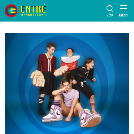
SÖK
MENY