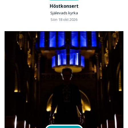
Höstkonsert
Själevads kyrka
Sön 18 okt 2026