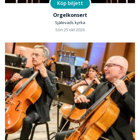
Köp biljett
Orgelkonsert
Själevads kyrka
Sön 25 okt 2026