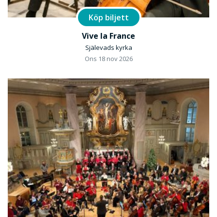
Köp biljett
Vive la France
Själevads kyrka
Ons 18 nov 2026